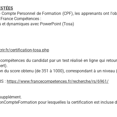
ESTÉES
e Compte Personnel de Formation (CPF), les apprenants ont l'o
de France Compétences :
les et dynamiques avec PowerPoint (Tosa)
ir.fr/certification-tosa.php
s compétences du candidat par un test réalisé en ligne qui reto
ert).
on du score obtenu (de 351 à 1000), correspondant à un niveau (
RS :
https://www.francecompetences.fr/recherche/rs/6961/
 supplément.
onCompteFormation pour lesquelles la certification est incluse da