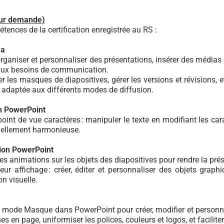
sur demande)
tences de la certification enregistrée au RS :
ma
er, organiser et personnaliser des présentations, insérer des médi
 aux besoins de communication.
iser les masques de diapositives, gérer les versions et révisions,
t adaptée aux différents modes de diffusion.
on PowerPoint
int de vue caractères : manipuler le texte en modifiant les caract
suellement harmonieuse.
tion PowerPoint
r des animations sur les objets des diapositives pour rendre la p
leur affichage : créer, éditer et personnaliser des objets grap
on visuelle.
le mode Masque dans PowerPoint pour créer, modifier et personnal
 en page, uniformiser les polices, couleurs et logos, et faciliter