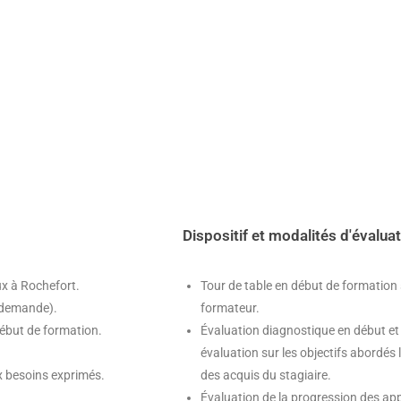
Dispositif et modalités d'évalua
x à Rochefort.
Tour de table en début de formation s
 demande).
formateur.
début de formation.
Évaluation diagnostique en début et 
évaluation sur les objectifs abordés
x besoins exprimés.
des acquis du stagiaire.
Évaluation de la progression des ap