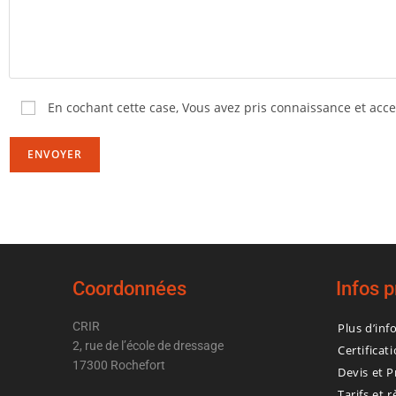
En cochant cette case,
Vous avez pris connaissance et acce
Coordonnées
Infos 
CRIR
Plus d’inf
2, rue de l’école de dressage
Certificat
17300 Rochefort
Devis et P
Tarifs et 