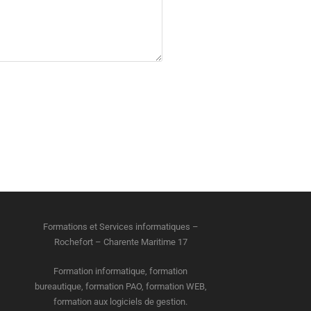
Formations et Services informatiques –
Rochefort – Charente Maritime 17
Formation informatique, formation
bureautique, formation PAO, formation WEB,
formation aux logiciels de gestion.