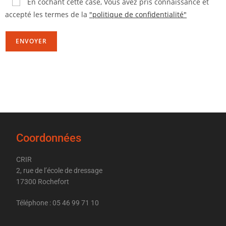
En cochant cette case,
Vous avez pris connaissance et
accepté les termes de la
"politique de confidentialité"
Coordonnées
CRIR
2, rue de l’école de dressage
17300 Rochefort
Téléphone : 05 46 99 71 10