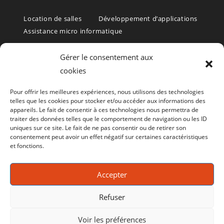
Location de salles
Développement d’applications
Assistance micro informatique
Formations et Services informatiques – Rochefort – Charente
Gérer le consentement aux
Maritime 17
cookies
Formation informatique, formation bureautique, formation PAO,
Pour offrir les meilleures expériences, nous utilisons des technologies
formation WEB, formation aux logiciels de gestion.
telles que les cookies pour stocker et/ou accéder aux informations des
appareils. Le fait de consentir à ces technologies nous permettra de
(Rochefort, La Rochelle, Saintes, Royan, Oléron – et toute la
traiter des données telles que le comportement de navigation ou les ID
uniques sur ce site. Le fait de ne pas consentir ou de retirer son
Charente Maritime (17)
consentement peut avoir un effet négatif sur certaines caractéristiques
et fonctions.
Le CRIR est aussi un
centre de Bilan de compétence
Consultez le site
Accepter
www.bilan-de-competences-17.fr
Refuser
Voir les préférences