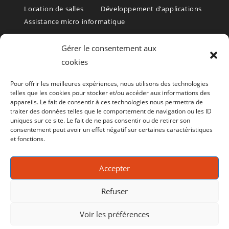
Location de salles
Développement d’applications
Assistance micro informatique
Formations et Services informatiques – Rochefort – Charente
Gérer le consentement aux
Maritime 17
cookies
Formation informatique, formation bureautique, formation PAO,
Pour offrir les meilleures expériences, nous utilisons des technologies
formation WEB, formation aux logiciels de gestion.
telles que les cookies pour stocker et/ou accéder aux informations des
appareils. Le fait de consentir à ces technologies nous permettra de
(Rochefort, La Rochelle, Saintes, Royan, Oléron – et toute la
traiter des données telles que le comportement de navigation ou les ID
uniques sur ce site. Le fait de ne pas consentir ou de retirer son
Charente Maritime (17)
consentement peut avoir un effet négatif sur certaines caractéristiques
et fonctions.
Le CRIR est aussi un
centre de Bilan de compétence
Consultez le site
Accepter
www.bilan-de-competences-17.fr
Refuser
Voir les préférences
Politique de cookies (UE)