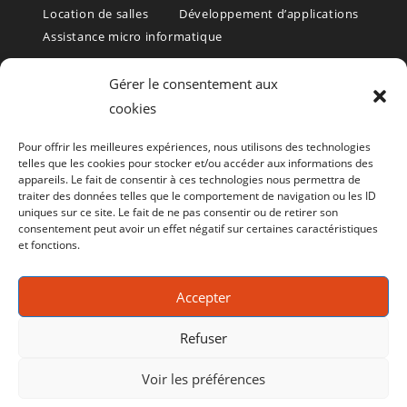
Location de salles
Développement d’applications
Assistance micro informatique
Formations et Services informatiques – Rochefort – Charente
Gérer le consentement aux
Maritime 17
cookies
Formation informatique, formation bureautique, formation PAO,
Pour offrir les meilleures expériences, nous utilisons des technologies
formation WEB, formation aux logiciels de gestion.
telles que les cookies pour stocker et/ou accéder aux informations des
appareils. Le fait de consentir à ces technologies nous permettra de
(Rochefort, La Rochelle, Saintes, Royan, Oléron – et toute la
traiter des données telles que le comportement de navigation ou les ID
uniques sur ce site. Le fait de ne pas consentir ou de retirer son
Charente Maritime (17)
consentement peut avoir un effet négatif sur certaines caractéristiques
et fonctions.
Le CRIR est aussi un
centre de Bilan de compétence
Consultez le site
Accepter
www.bilan-de-competences-17.fr
Refuser
Voir les préférences
Politique de cookies (UE)