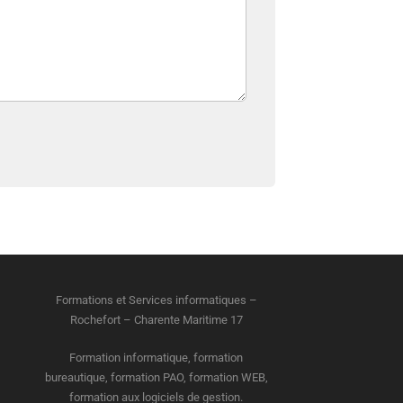
Formations et Services informatiques –
Rochefort – Charente Maritime 17
Formation informatique, formation
bureautique, formation PAO, formation WEB,
formation aux logiciels de gestion.