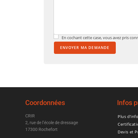
En cochant cette case, vous avez pris conn
ENVOYER MA DEMANDE
Coordonnées
Infos 
CRIR
Plus d’inf
2, rue de l’école de dressage
Certificat
17300 Rochefort
Devis et P