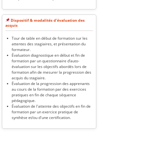
Dispositif & modalités d'évaluation des
acquis
Tour de table en début de formation sur les
attentes des stagiaires, et présentation du
formateur.
Évaluation diagnostique en début et fin de
formation par un questionnaire d’auto-
évaluation sur les objectifs abordés lors de
formation afin de mesurer la progression des
acquis du stagiaire.
Évaluation de la progression des apprenants
au cours de la formation par des exercices
pratiques en fin de chaque séquence
pédagogique.
Évaluation de l'atteinte des objectifs en fin de
formation par un exercice pratique de
synthèse et/ou d'une certification.