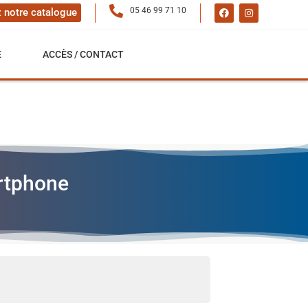
05 46 99 71 10
 notre catalogue
E
ACCÈS / CONTACT
artphone