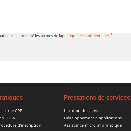
*
aissance et accepté les termes de la
politique de confidentialité
.
pratiques
Prestations de services
os sur le CPF
Location de salles
ion TOSA
Développement d’applications
rocédure d’inscription
Assistance micro informatique