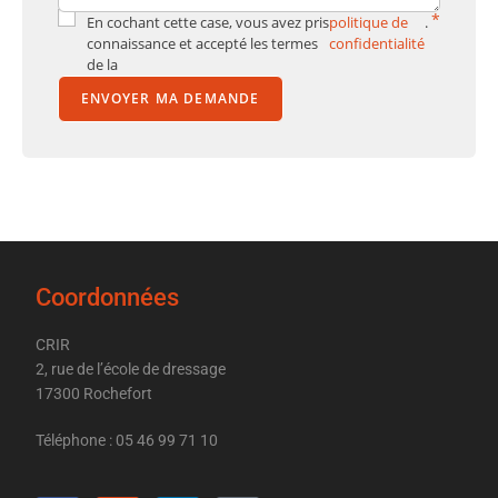
*
En cochant cette case, vous avez pris
politique de
.
connaissance et accepté les termes
confidentialité
de la
ENVOYER MA DEMANDE
Coordonnées
CRIR
2, rue de l’école de dressage
17300 Rochefort
Téléphone : 05 46 99 71 10