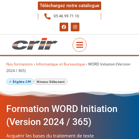
Téléchargez notre catalogue
05 46 99 71 10
Nos formations
›
Informatique et Bureautique
› WORD Initiation (Version
2024 / 365)
✓ Éligible CPF
Niveau Débutant
Formation WORD Initiation
(Version 2024 / 365)
Acquérir les bases du traitement de texte