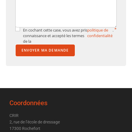
*
En cochant cette case, vous avez pris
politique de
.
connaissance et accepté les termes
confidentialité
de la
ENVOYER MA DEMANDE
Coordonnées
CRIR
2, rue de l’école de dressage
17300 Rochefort