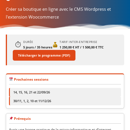
Créer sa boutique en ligne avec le CMS Wordpress et
l'extension Woocommerce
DURÉE
TARIF INTER-ENTREPRISE
⏱
5 jours / 35 heures
1 250,00 € HT / 1 500,00 € TTC
Télécharger le programme (PDF)
Prochaines sessions
14, 15, 16, 21 et 22/09/26
30/11, 1, 2, 10 et 11/12/26
Prérequis
Avoir une bonne pratique de la micro-informatique et d’internet.