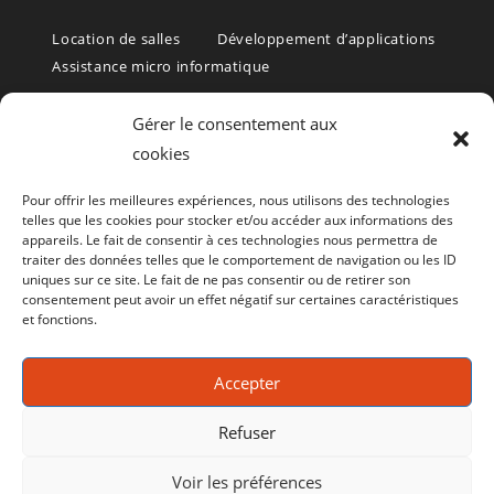
Location de salles
Développement d’applications
Assistance micro informatique
Formations et Services informatiques – Rochefort – Charente
Gérer le consentement aux
Maritime 17
cookies
Formation informatique, formation bureautique, formation PAO,
Pour offrir les meilleures expériences, nous utilisons des technologies
formation WEB, formation aux logiciels de gestion.
telles que les cookies pour stocker et/ou accéder aux informations des
appareils. Le fait de consentir à ces technologies nous permettra de
(Rochefort, La Rochelle, Saintes, Royan, Oléron – et toute la
traiter des données telles que le comportement de navigation ou les ID
uniques sur ce site. Le fait de ne pas consentir ou de retirer son
Charente Maritime (17)
consentement peut avoir un effet négatif sur certaines caractéristiques
et fonctions.
Le CRIR est aussi un
centre de Bilan de compétence
Consultez le site
Accepter
www.bilan-de-competences-17.fr
Refuser
Voir les préférences